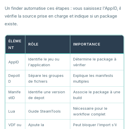
Un finder automatise ces étapes : vous saisissez l'AppID, il
vérifie la source prise en charge et indique si un package
existe.
ÉLÉME
RÔLE
IMPORTANCE
NT
Identifie le jeu ou
Détermine le package à
AppID
l'application
vérifier
DepotI
Sépare les groupes
Explique les manifests
D
de fichiers
multiples
Manife
Identifie une version
Associe le package à une
stID
de depot
build
Nécessaire pour le
Lua
Guide SteamTools
workflow complet
VDF ou
Ajoute la
Peut bloquer l'import s'il