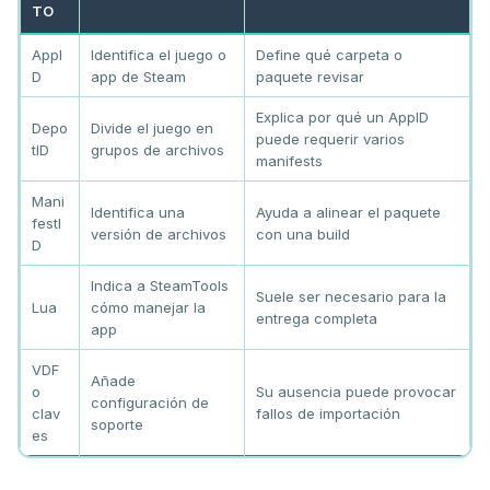
TO
AppI
Identifica el juego o
Define qué carpeta o
D
app de Steam
paquete revisar
Explica por qué un AppID
Depo
Divide el juego en
puede requerir varios
tID
grupos de archivos
manifests
Mani
Identifica una
Ayuda a alinear el paquete
festI
versión de archivos
con una build
D
Indica a SteamTools
Suele ser necesario para la
Lua
cómo manejar la
entrega completa
app
VDF
Añade
o
Su ausencia puede provocar
configuración de
clav
fallos de importación
soporte
es