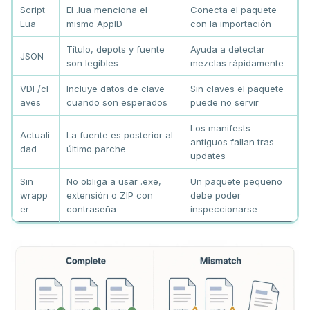
Script
El .lua menciona el
Conecta el paquete
Lua
mismo AppID
con la importación
Título, depots y fuente
Ayuda a detectar
JSON
son legibles
mezclas rápidamente
VDF/cl
Incluye datos de clave
Sin claves el paquete
aves
cuando son esperados
puede no servir
Los manifests
Actuali
La fuente es posterior al
antiguos fallan tras
dad
último parche
updates
Sin
No obliga a usar .exe,
Un paquete pequeño
wrapp
extensión o ZIP con
debe poder
er
contraseña
inspeccionarse