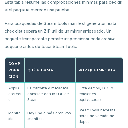
Esta tabla resume las comprobaciones mínimas para decidir
si el paquete merece una prueba.
Para búsquedas de Steam tools manifest generator, esta
checklist separa un ZIP útil de un mirror arriesgado. Un
paquete transparente permite inspeccionar cada archivo
pequeño antes de tocar SteamTools.
COMP
ROBA
QUÉ BUSCAR
POR QUÉ IMPORTA
CIÓN
AppID
La carpeta o metadata
Evita demos, DLC o
correct
coincide con la URL de
ediciones
o
Steam
equivocadas
SteamTools necesita
Manife
Hay uno o más archivos
datos de versión de
sts
.manifest
depot