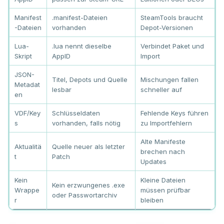
Manifest
.manifest-Dateien
SteamTools braucht
-Dateien
vorhanden
Depot-Versionen
Lua-
.lua nennt dieselbe
Verbindet Paket und
Skript
AppID
Import
JSON-
Titel, Depots und Quelle
Mischungen fallen
Metadat
lesbar
schneller auf
en
VDF/Key
Schlüsseldaten
Fehlende Keys führen
s
vorhanden, falls nötig
zu Importfehlern
Alte Manifeste
Aktualitä
Quelle neuer als letzter
brechen nach
t
Patch
Updates
Kein
Kleine Dateien
Kein erzwungenes .exe
Wrappe
müssen prüfbar
oder Passwortarchiv
r
bleiben