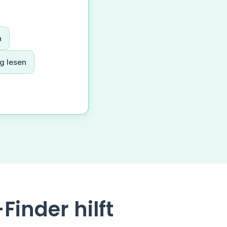
n
g lesen
inder hilft