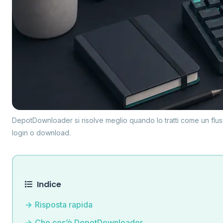
DepotDownloader si risolve meglio quando lo tratti come un flus
login o download.
Indice
Risposta rapida
Che cos’è DepotDownloader