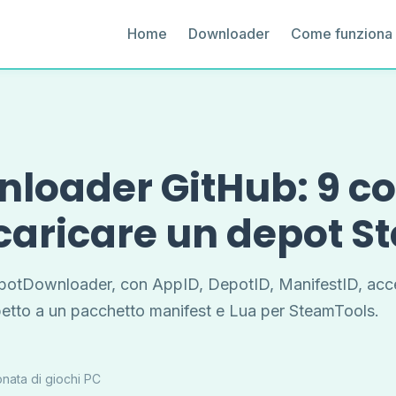
Home
Downloader
Come funziona
oader GitHub: 9 con
scaricare un depot 
DepotDownloader, con AppID, DepotID, ManifestID, acc
spetto a un pacchetto manifest e Lua per SteamTools.
onata di giochi PC