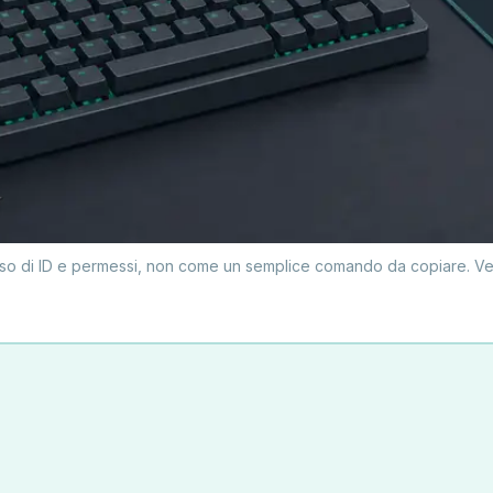
so di ID e permessi, non come un semplice comando da copiare. Verif