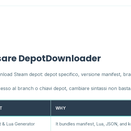
usare DepotDownloader
d Steam depot: depot specifico, versione manifest, branch
esso al branch o chiavi depot, cambiare sintassi non basta
T
WHY
t & Lua Generator
It bundles manifest, Lua, JSON, and k