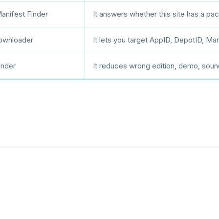
anifest Finder
It answers whether this site has a p
ownloader
It lets you target AppID, DepotID, Mani
inder
It reduces wrong edition, demo, sou