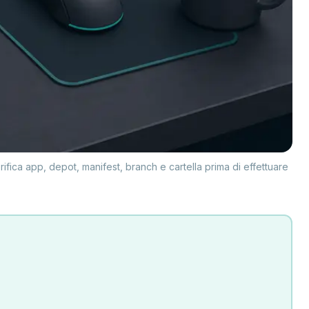
ica app, depot, manifest, branch e cartella prima di effettuare